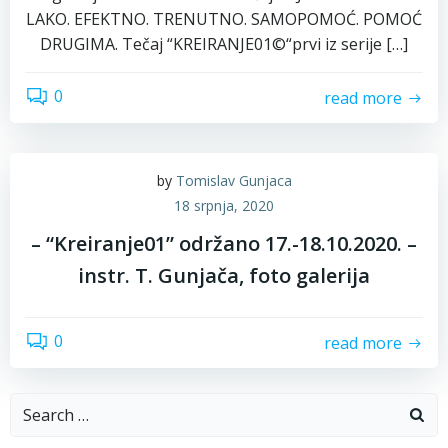
LAKO. EFEKTNO. TRENUTNO. SAMOPOMOĆ. POMOĆ
DRUGIMA. Tečaj “KREIRANJE01©“prvi iz serije […]
0
read more
by
Tomislav Gunjaca
18 srpnja, 2020
– “Kreiranje01” održano 17.-18.10.2020. –
instr. T. Gunjača, foto galerija
0
read more
Search
for: